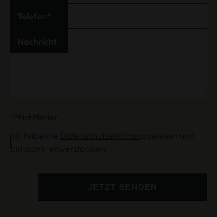
GEAK
Telefon
Energieberatung
Nachricht
Einfamilienhaus
Mehrfamilienhaus
*Pflichtfelder
Ich habe die
Datenschutzerklärung
gelesen und
bin damit einverstanden.
JETZT SENDEN