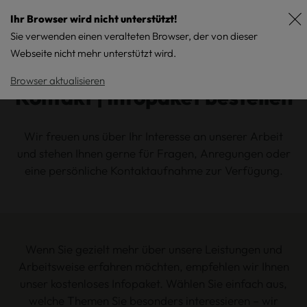
Ihr Browser wird nicht unterstützt!
Sie verwenden einen veralteten Browser, der von dieser
Webseite nicht mehr unterstützt wird.
Browser aktualisieren
Kontakt | Infopaket bestellen
Wir freuen uns über Ihr Interesse an unserer Arbeit
und stehen Ihnen gerne für Fragen, Anregungen oder
eine persönliche Kontaktaufnahme zur Verfügung.
Wenn Sie gezielt mehr über unsere Leistungen und
Arbeitsweise erfahren möchten, empfehlen wir Ihnen
unser kostenloses Infopaket. Wählen Sie einfach aus,
welche Themen Sie besonders interessieren – wir