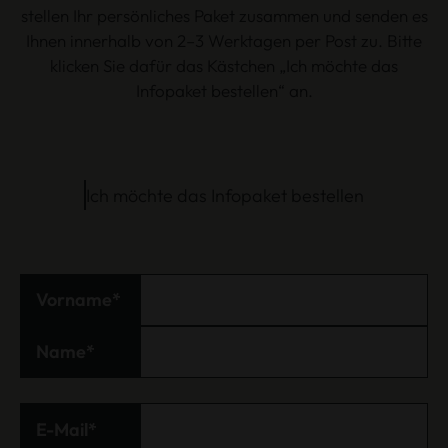
stellen Ihr persönliches Paket zusammen und senden es
Ihnen innerhalb von 2–3 Werktagen per Post zu. Bitte
klicken Sie dafür das Kästchen „Ich möchte das
Infopaket bestellen“ an.
Ich möchte das Infopaket bestellen
Neubau
Ich interessiere mich für:
Vorname
Modernisierung
Name
Energieeffizientes Bauen
PlusEnergie-Haus
E-Mail