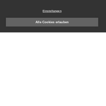
Einstellungen
Alle Cookies erlauben
E-Mail
info
setz-architektur.ch
Adresse
Setz Architektur AG
Obermatt 33
CH-5102 Rupperswil
Telefon