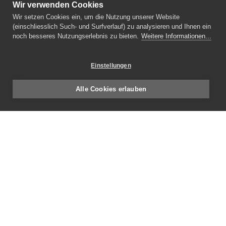
Wir verwenden Cookies
Wir setzen Cookies ein, um die Nutzung unserer Website
(einschliesslich Such- und Surfverlauf) zu analysieren und Ihnen ein
noch besseres Nutzungserlebnis zu bieten.
Weitere Informationen...
Einstellungen
Alle Cookies erlauben
E-Mail
info
setz-architektur.ch
Adresse
Setz Architektur AG