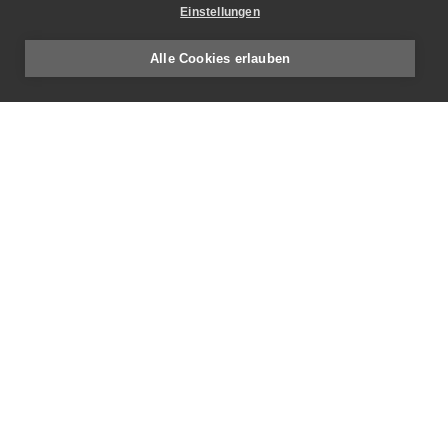
Einstellungen
Alle Cookies erlauben
E-Mail
info
setz-architektur.ch
Adresse
Setz Architektur AG
Obermatt 33
CH-5102 Rupperswil
Telefon
+41 (0)62 889 22 60