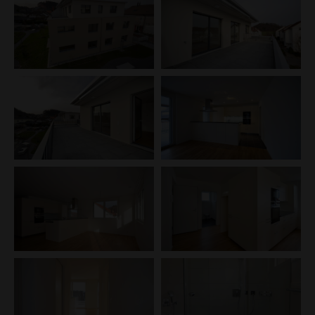
richtet sich nach Süden auf die vorgelagerte grüne
Parkanlage. Diese bietet angenehme Aussenräume
mit verschiedenen Kinderspielgeräten.
Technische Angaben:
Trag-Konstruktionen: Beton, Sichtbeton, Backstein
Fassaden-Konstruktion: verputzte
Aussenwärmedämmung
Dach-Konstruktion: Flachdach mit
Polymerbitumenabdichtung
Wärmeerzeugung: Luftwasser-Wärmepumpe für
Heizung und Warmwasser
Komfortlüftung: semizentrales Lüftungsgerät mit
Wärmerückgewinnung
Lift: in alle Ebenen Rollstuhlgängig
Vorbereitung für das Nachrüsten von Solarmodulen
und Elektrotankstellen in der Tiefgarage sowie