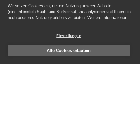
Wir setzen Cookies ein, um die Nutzung unserer Website
(einschliesslich Such- und Surfverlauf) zu analysieren und Ihnen ein
noch besseres Nutzungserlebnis zu bieten.
Weitere Informationen...
Einstellungen
Alle Cookies erlauben
E-Mail
info
setz-architektur.ch
Adresse
Setz Architektur AG