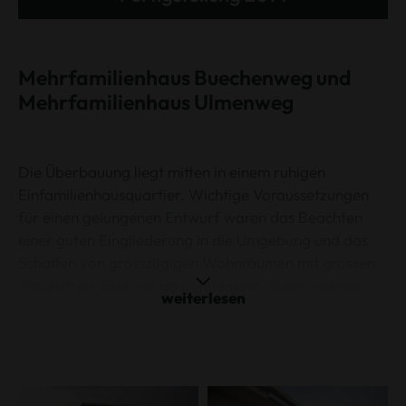
Mehrfamilienhaus Buechenweg und
Mehrfamilienhaus Ulmenweg
Die Überbauung liegt mitten in einem ruhigen
Einfamilienhausquartier. Wichtige Voraussetzungen
für einen gelungenen Entwurf waren das Beachten
einer guten Eingliederung in die Umgebung und das
Schaffen von grosszügigen Wohnräumen mit grossen
Sitzplätzen, Balkone oder Terrassen. Beide Häuser
erfüllen die strengen Anforderungen des Minergie-P
Labels. Die energieeffiziente Gebäudehülle zusammen
mit der Wärmerückgewinnung des Lüftungsgerätes
ermöglicht, die Betriebsenergien auf das Minimum zu
beschränken.
Die Hauptausrichtung der Wohnungen